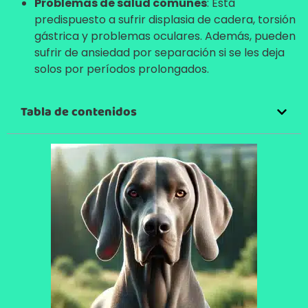
Problemas de salud comunes
: Está
predispuesto a sufrir displasia de cadera, torsión
gástrica y problemas oculares. Además, pueden
sufrir de ansiedad por separación si se les deja
solos por períodos prolongados.
Tabla de contenidos