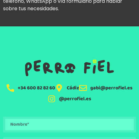
teléfono, WhatsApp o vía formulario para hablar
sobre tus necesidades.
+34 600 82 82 60
Cádiz
gabi@perrofiel.es
@perrofiel.es