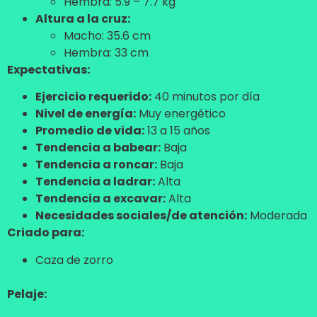
Hembra: 5.9 – 7.7 kg
Altura a la cruz:
Macho: 35.6 cm
Hembra: 33 cm
Expectativas:
Ejercicio requerido:
40 minutos por día
Nivel de energía:
Muy energético
Promedio de vida:
13 a 15 años
Tendencia a babear:
Baja
Tendencia a roncar:
Baja
Tendencia a ladrar:
Alta
Tendencia a excavar:
Alta
Necesidades sociales/de atención:
Moderada
Criado para:
Caza de zorro
Pelaje: