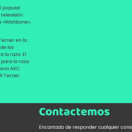
l popular
 televisión
os «Wishbone»,
Terrier en la
de los
la raza. El
para la raza.
nueva AKC
 Terrier.
Contactemos
Encantado de responder cualquier cons