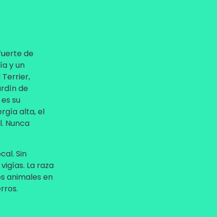
 fuerte de
ía y un
Terrier,
ardín de
 es su
gía alta, el
l. Nunca
cal. Sin
igías. La raza
os animales en
rros.