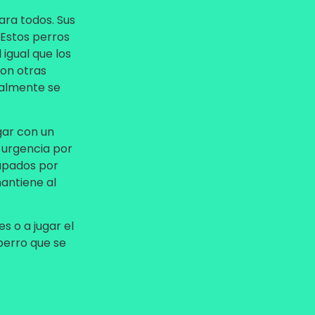
ara todos. Sus
 Estos perros
igual que los
con otras
ialmente se
gar con un
a urgencia por
rapados por
mantiene al
es o a jugar el
 perro que se