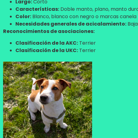
Largo:
Corto
Características:
Doble manto, plano, manto dur
Color:
Blanco, blanco con negro o marcas canela
Necesidades generales de acicalamiento:
Baja
Reconocimientos de asociaciones:
Clasificación de la AKC:
Terrier
Clasificación de la UKC:
Terrier