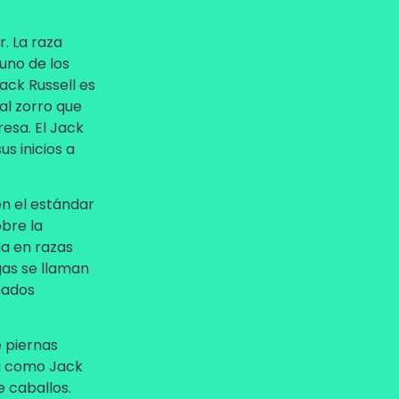
r. La raza
uno de los
Jack Russell es
 al zorro que
esa. El Jack
s inicios a
en el estándar
obre la
da en razas
gas se llaman
mados
e piernas
da como Jack
e caballos.